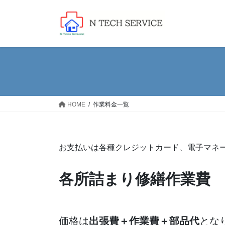
コ
ナ
ン
ビ
テ
ゲ
ン
ー
ツ
シ
へ
ョ
ス
ン
キ
に
ッ
移
HOME
作業料金一覧
プ
動
お支払いは各種クレジットカード、電子マネ
各所詰まり修繕作業費
価格は
出張費＋作業費＋部品代
とな