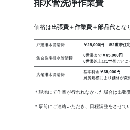
排水管洗浄作業費
価格は
出張費＋作業費＋部品代
とな
戸建排水管清掃
￥25,000
円
※2世帯住宅は
6世帯まで
￥65,000円
集合住宅排水管清掃
6世帯以上は1世帯ごとに
基本料金
￥35,000円
店舗排水管清掃
厨房規模により価格が変
＊現地にて作業が行われなかった場合は出張費￥
＊事前にご連絡いただき、日程調整をさせて