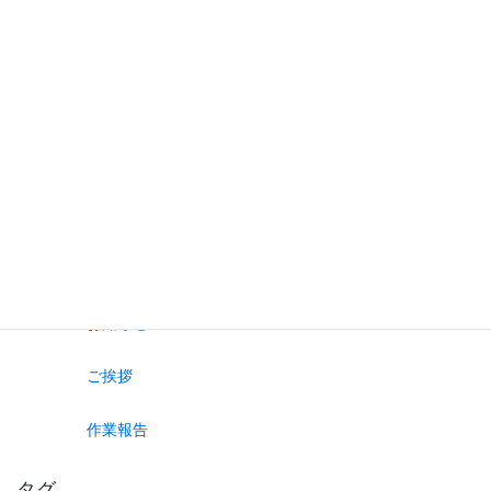
排水管洗浄
排水詰まり
給排水設備修繕
投稿
カテゴリー
お知らせ
ご挨拶
作業報告
タグ